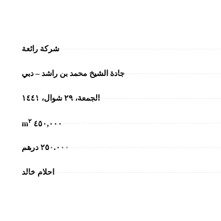
شركة رائعة
جادة الشيخ محمد بن راشد – دبي
الجمعة، ٢٩ شوال، ١٤٤١
٢
٤٥٠,٠٠٠ m
٢٥٠.٠٠٠ درهم
احلام خالد