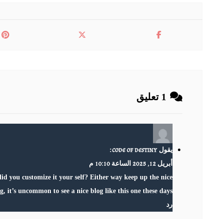
1 تعليق
code of destiny
يقول
:
أبريل 12, 2025 الساعة 10:10 م
 did you customize it your self? Either way keep up the nice
g, it’s uncommon to see a nice blog like this one these days
رد