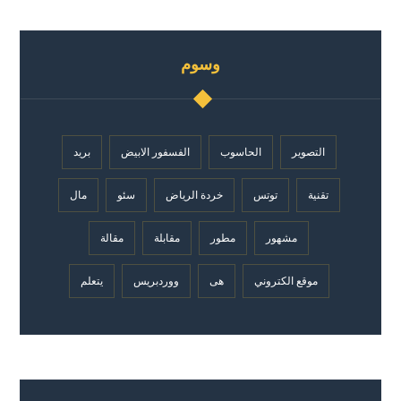
وسوم
التصوير
الحاسوب
الفسفور الابيض
بريد
تقنية
توتس
خردة الرياض
سئو
مال
مشهور
مطور
مقابلة
مقالة
موقع الكتروني
هی
ووردبريس
يتعلم