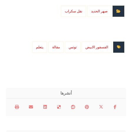
صهر الحديد
نقل سكراب
الفسفور الابيض
توتس
مقالة
يتعلم