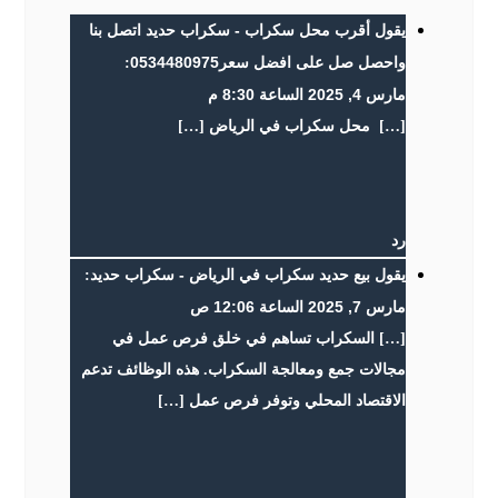
أقرب محل سكراب - سكراب حديد اتصل بنا
يقول
واحصل صل على افضل سعر0534480975
:
مارس 4, 2025 الساعة 8:30 م
[…] محل سكراب في الرياض […]
رد
بيع حديد سكراب في الرياض - سكراب حديد
يقول
:
مارس 7, 2025 الساعة 12:06 ص
[…] السكراب تساهم في خلق فرص عمل في
مجالات جمع ومعالجة السكراب. هذه الوظائف تدعم
الاقتصاد المحلي وتوفر فرص عمل […]